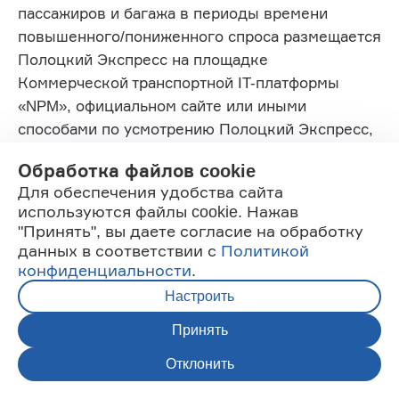
пассажиров и багажа в периоды времени
повышенного/пониженного спроса размещается
Полоцкий Экспресс на площадке
Коммерческой транспортной IT-платформы
«NPM», официальном сайте или иными
способами по усмотрению Полоцкий Экспресс,
включая отправку Пользователю
Обработка файлов cookie
информационного сообщения на номер
Для обеспечения удобства сайта
мобильного телефона.
используются файлы cookie. Нажав
"Принять", вы даете согласие на обработку
Все существующие на данный момент функции
данных в соответствии с
Политикой
Коммерческой транспортной IT-платформы
конфиденциальности
.
«NPM», а также любое развитие их и/или
Настроить
добавление новых является предметом
условий настоящего Соглашения. В
Принять
зависимости от обстоятельств некоторые
Отклонить
Скачайте наше
СКАЧАТЬ
функции программы лояльности «NPM» для
приложение